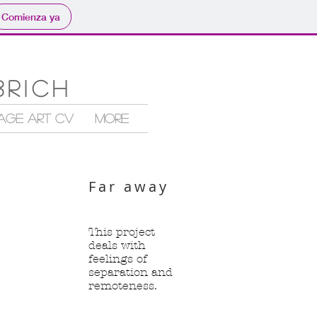
Comienza ya
brich
AGE ART CV
More
Far away
This project
deals with
feelings of
separation and
remoteness.